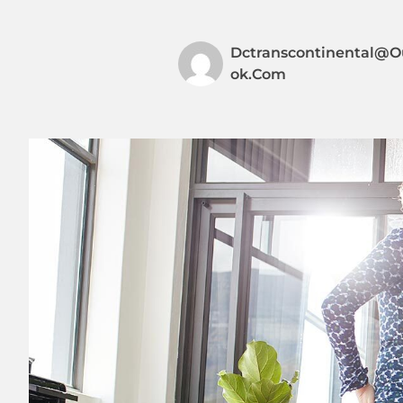
Dctranscontinental@o
Ok.com