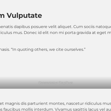
m Vulputate
nenatis dapibus posuere velit aliquet. Cum sociis natoq
iculus mus. Donec id elit non mi porta gravida at eget 
sis. “In quoting others, we cite ourselves.”
Consectetur Dapibus
t magnis dis parturient montes, nascetur ridiculus mus.
 faucibus mollis interdum. Vivamus sagittis lacus vel a