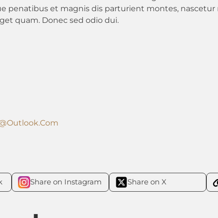
e penatibus et magnis dis parturient montes, nascetur ri
s eget quam. Donec sed odio dui.
l@outlook.com
k
Share on Instagram
Share on X