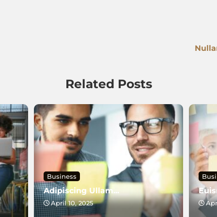
Nulla
Related Posts
Business
Busi
Adipiscing Ullam...
Euis
April 10, 2025
Apr