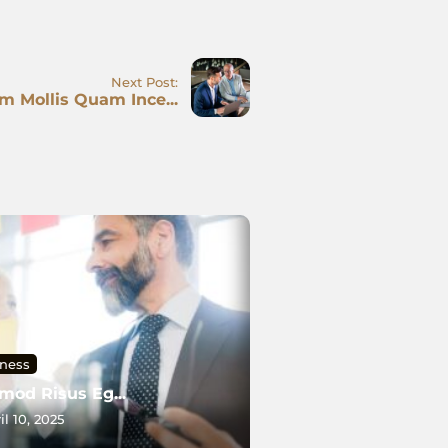
Next Post:
m Mollis Quam Ince...
ness
mod Risus Eg...
il 10, 2025