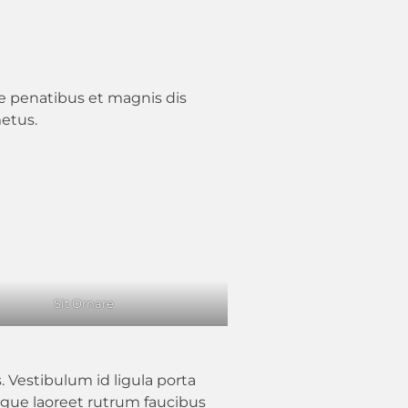
ue penatibus et magnis dis
metus.
Sit Ornare
 Vestibulum id ligula porta
ugue laoreet rutrum faucibus