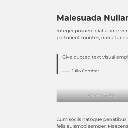
Malesuada Nulla
Integer posuere erat a ante ve
parturient montes, nascetur rid
Give quoted text visual empha
—— Julio Cortázar
Aenean Mattis
Cum sociis natoque penatibus e
felis euismod semper. Maecenas